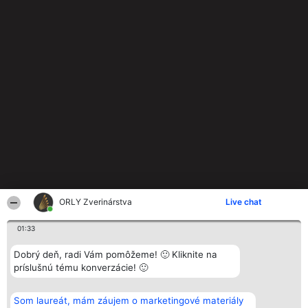
ORLY Zverinárstva
Live chat
01:33
Dobrý deň, radi Vám pomôžeme! 🙂 Kliknite na
príslušnú tému konverzácie! 🙂
Som laureát, mám záujem o marketingové materiály