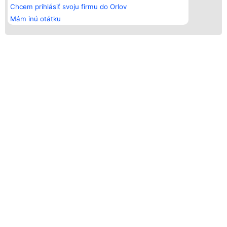
Chcem prihlásiť svoju firmu do Orlov
Mám inú otátku
ORLY ZVERINÁRSTVA - LÍDRI ODVETVIA
KTO SÚ LAUREÁTI
Náš program bol vytvorený s cieľom rozlíšiť najlepšie
spoločnosti spomedzi spoločností existujúcich na trhu.
Lídri odvetvia, ktorí udávajú smer, sa zameriavajú na