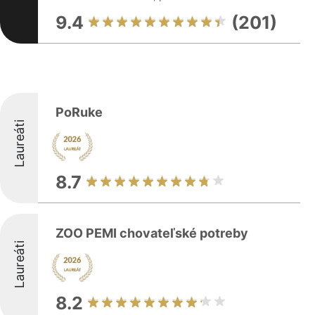
9.4
(201)
PoRuke
Laureáti
8.7
ZOO PEMI chovateľské potreby
Laureáti
8.2