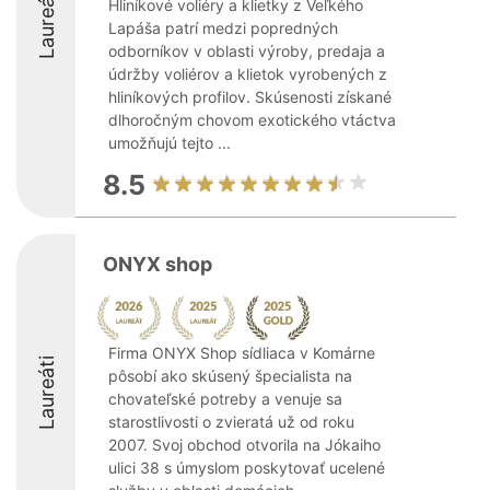
Laureáti
Hliníkové voliéry a klietky z Veľkého
Lapáša patrí medzi popredných
odborníkov v oblasti výroby, predaja a
údržby voliérov a klietok vyrobených z
hliníkových profilov. Skúsenosti získané
dlhoročným chovom exotického vtáctva
umožňujú tejto ...
8.5
ONYX shop
Firma ONYX Shop sídliaca v Komárne
Laureáti
pôsobí ako skúsený špecialista na
chovateľské potreby a venuje sa
starostlivosti o zvieratá už od roku
2007. Svoj obchod otvorila na Jókaiho
ulici 38 s úmyslom poskytovať ucelené