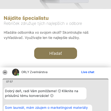
Nájdite špecialistu
Rebríček združuje tých najlepších v odbore
Hľadáte odborníka vo svojom okolí? Skontrolujte náš
vyhľadávač. Využívajte len tie najlepšie služby.
Hľadať
ORLY Zverinárstva
Live chat
07:57
Organizátor hodnotenia
Hodnotenie
Kontakt
Dobrý deň, radi Vám pomôžeme! 🙂 Kliknite na
Bright Side Solutions sp. z o.
Laureáti
Kontakt
príslušnú tému konverzácie! 🙂
o. sp. k.
Lista
ul. Ruska 22
wszystkich
Wrocław 50-079
Laureatów
Som laureát, mám záujem o marketingové materiály
KRS 0000749100 | Regon
Podmienky