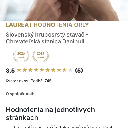
LAUREÁT HODNOTENIA ORLY
Slovenský hrubosrstý stavač -
Chovateľská stanica Danibull
8.5
(5)
Kvetoslavov, Podháj 745
O spoločnosti:
Hodnotenia na jednotlivých
stránkach
Iba prihlásení používatelia majú prístup k týmto