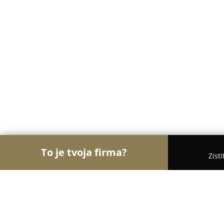
To je tvoja firma?
Zist
Orly Zverinárstva
Rebríček najlepšie hodnotenýc