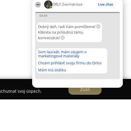
ORLY Zverinárstva
Live chat
04:59
Dobrý deň, radi Vám pomôžeme! 🙂
Kliknite na príslušnú tému
konverzácie! 🙂
Som laureát, mám záujem o
marketingové materiály
Chcem prihlásiť svoju firmu do Orlov
Mám inú otátku
Zistiť
vychutnať svoj úspech.