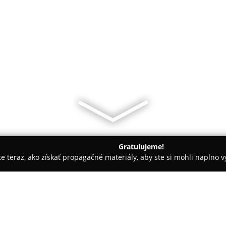
Gratulujeme!
ite teraz, ako získať propagačné materiály, aby ste si mohli naplno 
h spoločností.
Veterinárius s.r.o.