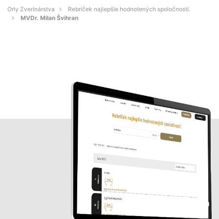
Orly Zverinárstva
Rebríček najlepšie hodnotených spoločností.
MVDr. Milan Švihran