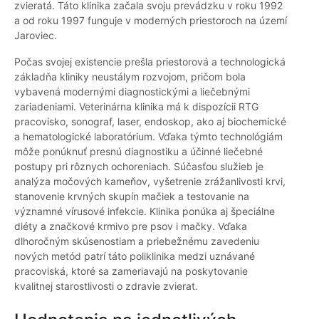
zvieratá. Táto klinika začala svoju prevádzku v roku 1992
a od roku 1997 funguje v moderných priestoroch na území
Jaroviec.
Počas svojej existencie prešla priestorová a technologická
základňa kliniky neustálym rozvojom, pričom bola
vybavená modernými diagnostickými a liečebnými
zariadeniami. Veterinárna klinika má k dispozícii RTG
pracovisko, sonograf, laser, endoskop, ako aj biochemické
a hematologické laboratórium. Vďaka týmto technológiám
môže ponúknuť presnú diagnostiku a účinné liečebné
postupy pri rôznych ochoreniach. Súčasťou služieb je
analýza močových kameňov, vyšetrenie zrážanlivosti krvi,
stanovenie krvných skupín mačiek a testovanie na
významné vírusové infekcie. Klinika ponúka aj špeciálne
diéty a značkové krmivo pre psov i mačky. Vďaka
dlhoročným skúsenostiam a priebežnému zavedeniu
nových metód patrí táto poliklinika medzi uznávané
pracoviská, ktoré sa zameriavajú na poskytovanie
kvalitnej starostlivosti o zdravie zvierat.