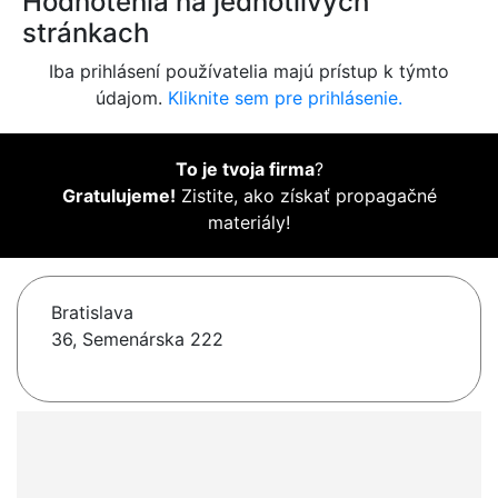
Hodnotenia na jednotlivých
stránkach
Iba prihlásení používatelia majú prístup k týmto
údajom.
Kliknite sem pre prihlásenie.
To je tvoja firma
?
Gratulujeme!
Zistite, ako získať propagačné
materiály!
Bratislava
36, Semenárska 222