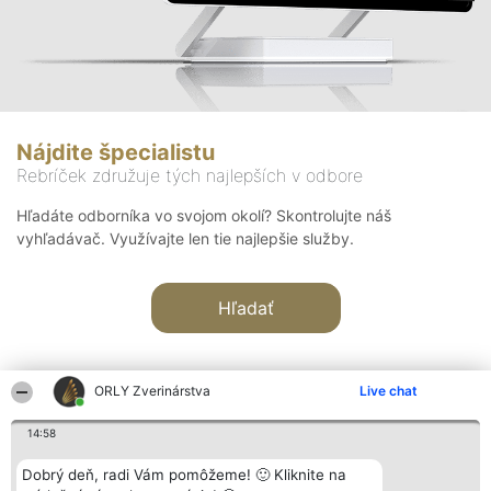
Nájdite špecialistu
Rebríček združuje tých najlepších v odbore
Hľadáte odborníka vo svojom okolí? Skontrolujte náš
vyhľadávač. Využívajte len tie najlepšie služby.
Hľadať
ORLY Zverinárstva
Live chat
14:58
Organizátor hodnotenia
Hodnotenie
Kontakt
Dobrý deň, radi Vám pomôžeme! 🙂 Kliknite na
Bright Side Solutions sp. z o.
Laureáti
Kontakt