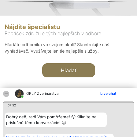
Nájdite špecialistu
Rebríček združuje tých najlepších v odbore
Hľadáte odborníka vo svojom okolí? Skontrolujte náš
vyhľadávač. Využívajte len tie najlepšie služby.
Hľadať
ORLY Zverinárstva
Live chat
07:52
Organizátor hodnotenia
Hodnotenie
Kontakt
Dobrý deň, radi Vám pomôžeme! 🙂 Kliknite na
Bright Side Solutions sp. z o.
Laureáti
Kontakt
príslušnú tému konverzácie! 🙂
o. sp. k.
Lista
ul. Ruska 22
wszystkich
Wrocław 50-079
Laureatów