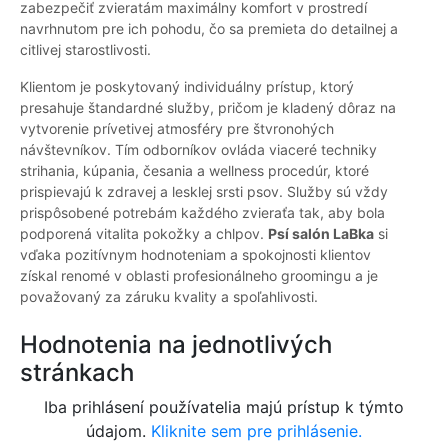
zabezpečiť zvieratám maximálny komfort v prostredí
navrhnutom pre ich pohodu, čo sa premieta do detailnej a
citlivej starostlivosti.
Klientom je poskytovaný individuálny prístup, ktorý
presahuje štandardné služby, pričom je kladený dôraz na
vytvorenie prívetivej atmosféry pre štvronohých
návštevníkov. Tím odborníkov ovláda viaceré techniky
strihania, kúpania, česania a wellness procedúr, ktoré
prispievajú k zdravej a lesklej srsti psov. Služby sú vždy
prispôsobené potrebám každého zvieraťa tak, aby bola
podporená vitalita pokožky a chlpov.
Psí salón LaBka
si
vďaka pozitívnym hodnoteniam a spokojnosti klientov
získal renomé v oblasti profesionálneho groomingu a je
považovaný za záruku kvality a spoľahlivosti.
Hodnotenia na jednotlivých
stránkach
Iba prihlásení používatelia majú prístup k týmto
údajom.
Kliknite sem pre prihlásenie.