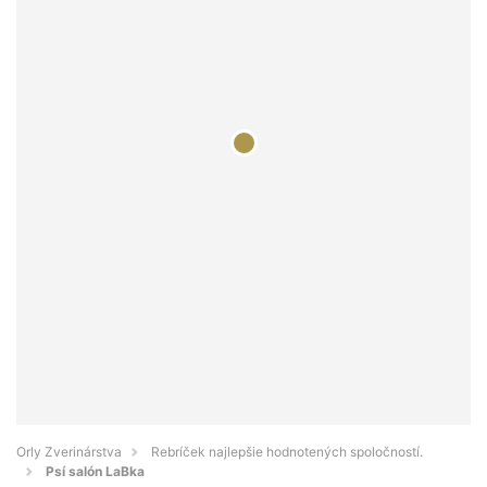
Orly Zverinárstva
Rebríček najlepšie hodnotených spoločností.
Psí salón LaBka