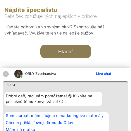
Nájdite špecialistu
Rebríček združuje tých najlepších v odbore
Hľadáte odborníka vo svojom okolí? Skontrolujte náš
vyhľadávač. Využívajte len tie najlepšie služby.
Hľadať
ORLY Zverinárstva
Live chat
10:24
Organizátor hodnotenia
Hodnotenie
Kontakt
Dobrý deň, radi Vám pomôžeme! 🙂 Kliknite na
Bright Side Solutions sp. z o.
Laureáti
Kontakt
príslušnú tému konverzácie! 🙂
o. sp. k.
Lista
ul. Ruska 22
wszystkich
Wrocław 50-079
Laureatów
Som laureát, mám záujem o marketingové materiály
KRS 0000749100 | Regon
Podmienky
381313360 | NIP 8943132676
Obchodné
Chcem prihlásiť svoju firmu do Orlov
+48 508 492 400
podmienky
Mám inú otátku
Zásady