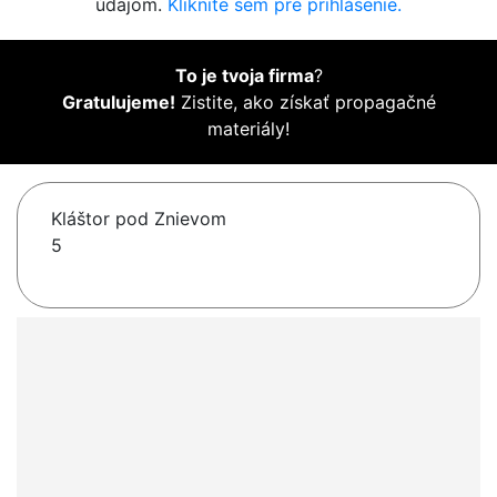
údajom.
Kliknite sem pre prihlásenie.
To je tvoja firma
?
Gratulujeme!
Zistite, ako získať propagačné
materiály!
Kláštor pod Znievom
5