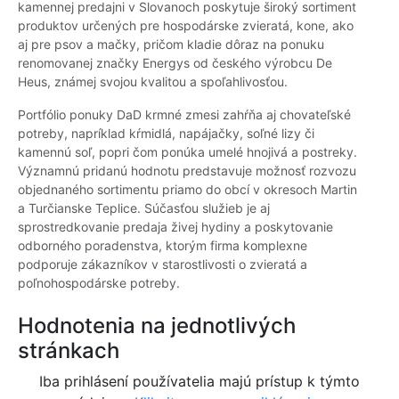
kamennej predajni v Slovanoch poskytuje široký sortiment
produktov určených pre hospodárske zvieratá, kone, ako
aj pre psov a mačky, pričom kladie dôraz na ponuku
renomovanej značky Energys od českého výrobcu De
Heus, známej svojou kvalitou a spoľahlivosťou.
Portfólio ponuky DaD krmné zmesi zahŕňa aj chovateľské
potreby, napríklad kŕmidlá, napájačky, soľné lizy či
kamennú soľ, popri čom ponúka umelé hnojivá a postreky.
Významnú pridanú hodnotu predstavuje možnosť rozvozu
objednaného sortimentu priamo do obcí v okresoch Martin
a Turčianske Teplice. Súčasťou služieb je aj
sprostredkovanie predaja živej hydiny a poskytovanie
odborného poradenstva, ktorým firma komplexne
podporuje zákazníkov v starostlivosti o zvieratá a
poľnohospodárske potreby.
Hodnotenia na jednotlivých
stránkach
Iba prihlásení používatelia majú prístup k týmto