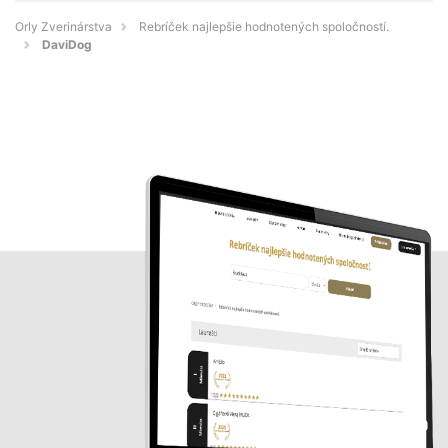
Orly Zverinárstva
Rebríček najlepšie hodnotených spoločností.
DaviDog