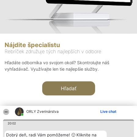
Nájdite špecialistu
Rebríček združuje tých najlepších v odbore
Hľadáte odborníka vo svojom okolí? Skontrolujte náš
vyhľadávač. Využívajte len tie najlepšie služby.
Hľadať
ORLY Zverinárstva
Live chat
20:02
Organizátor hodnotenia
Hodnotenie
Kontakt
Dobrý deň, radi Vám pomôžeme! 🙂 Kliknite na