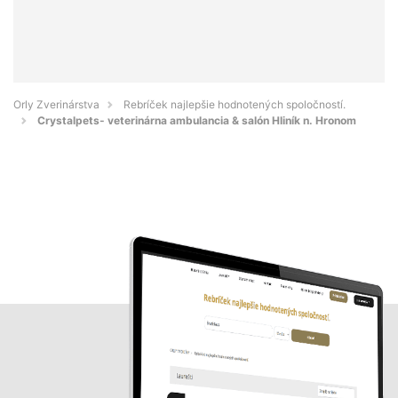
Orly Zverinárstva
Rebríček najlepšie hodnotených spoločností.
Crystalpets- veterinárna ambulancia & salón Hliník n. Hronom