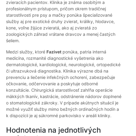
zvieracích pacientov. Klinika je známa osobitým a
profesionálnym prístupom, pričom okrem tradičnej
starostlivosti pre psy a mačky ponúka špecializované
služby aj pre exotické druhy zvierat, králiky, hlodavce,
kone, voľne žijúce zvieratá, ako aj zvieratá zo
zoologických záhrad vrátane dravcov a menej častých
šeliem.
Medzi služby, ktoré
Fazivet
ponúka, patria interná
medicína, rozmanité diagnostické vyšetrenia ako
dermatologické, kardiologické, neurologické, ortopedické
či ultrazvuková diagnostika. Klinika výrazne dbá na
prevenciu a liečenie infekčných ochorení, zabezpečuje
očkovanie, odčervovanie a poskytuje odborné
konzultácie. Chirurgická starostlivosť zahŕňa operácie
mäkkých tkanív, kastrácie, odstránenie nádorov doplnené
o stomatologické zákroky. V prípade akútnych situácií je
možné využiť služby mimo bežných ordinačných hodín a
k dispozícii je aj súkromné parkovisko v areáli kliniky.
Hodnotenia na jednotlivých