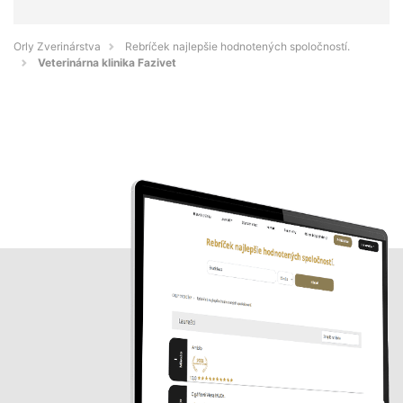
Orly Zverinárstva
Rebríček najlepšie hodnotených spoločností.
Veterinárna klinika Fazivet