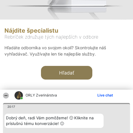
Nájdite špecialistu
Rebríček združuje tých najlepších v odbore
Hľadáte odborníka vo svojom okolí? Skontrolujte náš
vyhľadávač. Využívajte len tie najlepšie služby.
Hľadať
ORLY Zverinárstva
Live chat
20:17
Organizátor hodnotenia
Hodnotenie
Kontakt
Dobrý deň, radi Vám pomôžeme! 🙂 Kliknite na
Bright Side Solutions sp. z o.
Laureáti
Kontakt
príslušnú tému konverzácie! 🙂
o. sp. k.
Lista
ul. Ruska 22
wszystkich