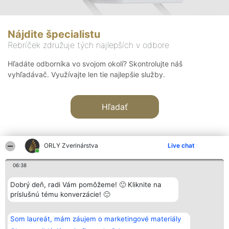
Nájdite špecialistu
Rebríček združuje tých najlepších v odbore
Hľadáte odborníka vo svojom okolí? Skontrolujte náš
vyhľadávač. Využívajte len tie najlepšie služby.
Hľadať
ORLY Zverinárstva
Live chat
06:38
Organizátor hodnotenia
Hodnotenie
Kontakt
Dobrý deň, radi Vám pomôžeme! 🙂 Kliknite na
Bright Side Solutions sp. z o.
Laureáti
Kontakt
príslušnú tému konverzácie! 🙂
o. sp. k.
Lista
ul. Ruska 22
wszystkich
Wrocław 50-079
Laureatów
Som laureát, mám záujem o marketingové materiály
KRS 0000749100 | Regon
Podmienky
381313360 | NIP 8943132676
Obchodné