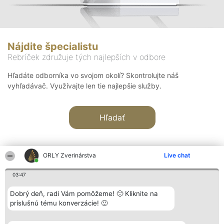
Nájdite špecialistu
Rebríček združuje tých najlepších v odbore
Hľadáte odborníka vo svojom okolí? Skontrolujte náš
vyhľadávač. Využívajte len tie najlepšie služby.
Hľadať
ORLY Zverinárstva
Live chat
03:47
Organizátor hodnotenia
Hodnotenie
Kontakt
Dobrý deň, radi Vám pomôžeme! 🙂 Kliknite na
Bright Side Solutions sp. z o.
Laureáti
Kontakt
príslušnú tému konverzácie! 🙂
o. sp. k.
Lista
ul. Ruska 22
wszystkich
Wrocław 50-079
Laureatów