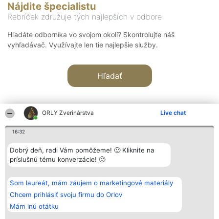
Nájdite špecialistu
Rebríček združuje tých najlepších v odbore
Hľadáte odborníka vo svojom okolí? Skontrolujte náš
vyhľadávač. Využívajte len tie najlepšie služby.
Hľadať
ORLY Zverinárstva
Live chat
16:32
Organizátor hodnotenia
Hodnotenie
Kontakt
Dobrý deň, radi Vám pomôžeme! 🙂 Kliknite na
Bright Side Solutions sp. z o.
Laureáti
Kontakt
príslušnú tému konverzácie! 🙂
o. sp. k.
Lista
ul. Ruska 22
wszystkich
Wrocław 50-079
Laureatów
Som laureát, mám záujem o marketingové materiály
KRS 0000749100 | Regon
Podmienky
381313360 | NIP 8943132676
Obchodné
Chcem prihlásiť svoju firmu do Orlov
+48 508 492 400
podmienky
Mám inú otátku
Zásady
ochrany