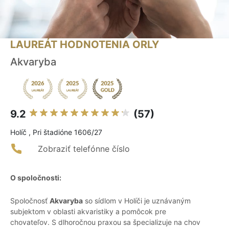
LAUREÁT HODNOTENIA ORLY
Akvaryba
9.2
(57)
Holíč , Pri štadióne 1606/27
Zobraziť telefónne číslo
O spoločnosti:
Spoločnosť
Akvaryba
so sídlom v Holíči je uznávaným
subjektom v oblasti akvaristiky a pomôcok pre
chovateľov. S dlhoročnou praxou sa špecializuje na chov