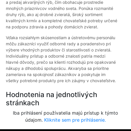
a predaj akvarijných rýb, čím obohacuje prostredie
mnohých priaznivcov vodného sveta. Ponúka rozmanité
druhy rýb, ako aj drobné zvieratá, široký sortiment
kvalitných krmív a kompletné chovateľské potreby určené
na podporu zdravia a pohody domácich zvierat.
Vďaka rozsiahlym skúsenostiam a ústretovému personálu
môžu zákazníci využiť odborné rady a poradenstvo pri
výbere vhodných produktov či starostlivosti o zvieratá.
Individuálny prístup a odborné znalosti patria medzi
hlavné dôvody, prečo sa klienti rozhodujú pre opakované
nákupy a dlhodobú spoluprácu. Akvaryba sa prioritne
zameriava na spokojnosť zákazníkov a poskytuje im
všetky potrebné produkty pre ich záujmy v chovateľstve.
Hodnotenia na jednotlivých
stránkach
Iba prihlásení používatelia majú prístup k týmto
údajom.
Kliknite sem pre prihlásenie.