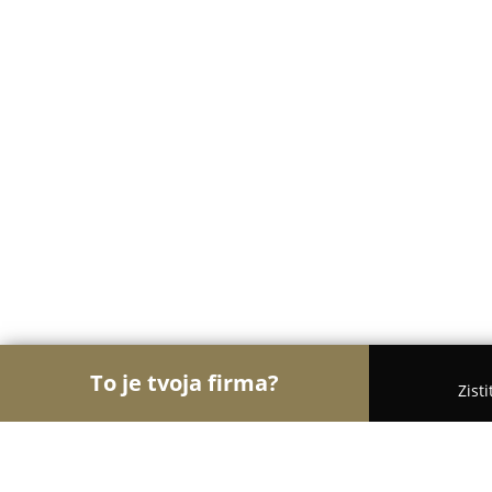
To je tvoja firma?
Zist
Orly Zverinárstva
Rebríček najlepšie hodnotenýc