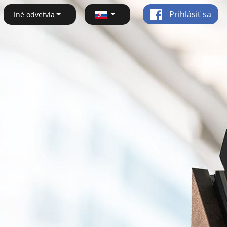
Prihlásiť sa
Iné odvetvia