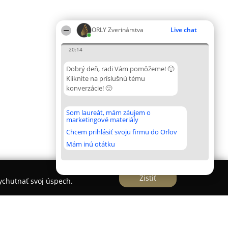
ORLY Zverinárstva
Live chat
20:14
Dobrý deň, radi Vám pomôžeme! 🙂
Kliknite na príslušnú tému
konverzácie! 🙂
Som laureát, mám záujem o
marketingové materiály
Chcem prihlásiť svoju firmu do Orlov
Mám inú otátku
Zistiť
vychutnať svoj úspech.