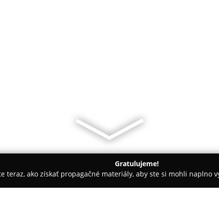
Gratulujeme!
ite teraz, ako získať propagačné materiály, aby ste si mohli naplno 
h spoločností.
Chovateľské potreby labkam.sk