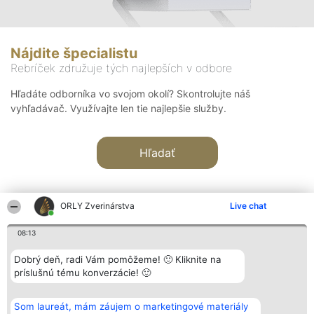
Nájdite špecialistu
Rebríček združuje tých najlepších v odbore
Hľadáte odborníka vo svojom okolí? Skontrolujte náš
vyhľadávač. Využívajte len tie najlepšie služby.
Hľadať
ORLY Zverinárstva
Live chat
08:13
Organizátor hodnotenia
Hodnotenie
Kontakt
Dobrý deň, radi Vám pomôžeme! 🙂 Kliknite na
Bright Side Solutions sp. z o.
Laureáti
Kontakt
príslušnú tému konverzácie! 🙂
o. sp. k.
Lista
ul. Ruska 22
wszystkich
Wrocław 50-079
Laureatów
Som laureát, mám záujem o marketingové materiály
KRS 0000749100 | Regon
Podmienky