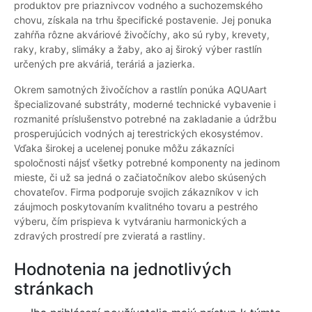
produktov pre priaznivcov vodného a suchozemského
chovu, získala na trhu špecifické postavenie. Jej ponuka
zahŕňa rôzne akváriové živočíchy, ako sú ryby, krevety,
raky, kraby, slimáky a žaby, ako aj široký výber rastlín
určených pre akváriá, teráriá a jazierka.
Okrem samotných živočíchov a rastlín ponúka AQUAart
špecializované substráty, moderné technické vybavenie i
rozmanité príslušenstvo potrebné na zakladanie a údržbu
prosperujúcich vodných aj terestrických ekosystémov.
Vďaka širokej a ucelenej ponuke môžu zákazníci
spoločnosti nájsť všetky potrebné komponenty na jedinom
mieste, či už sa jedná o začiatočníkov alebo skúsených
chovateľov. Firma podporuje svojich zákazníkov v ich
záujmoch poskytovaním kvalitného tovaru a pestrého
výberu, čím prispieva k vytváraniu harmonických a
zdravých prostredí pre zvieratá a rastliny.
Hodnotenia na jednotlivých
stránkach