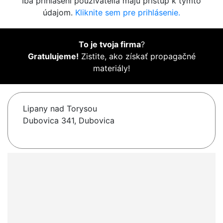
Iba prihlásení používatelia majú prístup k týmto
údajom.
Kliknite sem pre prihlásenie.
To je tvoja firma
?
Gratulujeme!
Zistite, ako získať propagačné
materiály!
Lipany nad Torysou
Dubovica 341, Dubovica