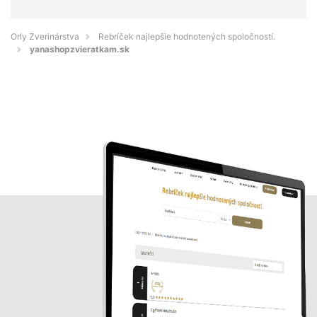
Orly Zverinárstva
Rebríček najlepšie hodnotených spoločností.
yanashopzvieratkam.sk