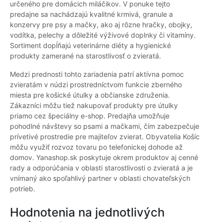
určeného pre domácich miláčikov. V ponuke tejto
predajne sa nachádzajú kvalitné krmivá, granule a
konzervy pre psy a mačky, ako aj rôzne hračky, obojky,
vodítka, pelechy a dôležité výživové doplnky či vitamíny.
Sortiment dopĺňajú veterinárne diéty a hygienické
produkty zamerané na starostlivosť o zvieratá.
Medzi prednosti tohto zariadenia patrí aktívna pomoc
zvieratám v núdzi prostredníctvom funkcie zberného
miesta pre košické útulky a občianske združenia.
Zákazníci môžu tiež nakupovať produkty pre útulky
priamo cez špeciálny e-shop. Predajňa umožňuje
pohodlné návštevy so psami a mačkami, čím zabezpečuje
prívetivé prostredie pre majiteľov zvierat. Obyvatelia Košíc
môžu využiť rozvoz tovaru po telefonickej dohode až
domov. Yanashop.sk poskytuje okrem produktov aj cenné
rady a odporúčania v oblasti starostlivosti o zvieratá a je
vnímaný ako spoľahlivý partner v oblasti chovateľských
potrieb.
Hodnotenia na jednotlivých