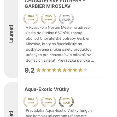
CHOVATEĽSKÉ POTREBY -
GARBIER MIROSLAV
Laureáti
V Kysuckom Novom Meste na adrese
Cesta do Rudiny 667 sídli známy
obchod Chovateľské potreby Garbier
Miroslav, ktorý sa špecializuje na
poskytovanie širokej palety produktov
určených pre chovateľov a milovníkov
domácich zvierat. Prevádzka ponúka ...
9.2
Aqua-Exotic Vrútky
Prevádzka Aqua-Exotic Vrútky funguje
ako komplexné centrum určené pre