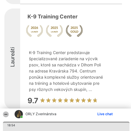
K-9 Training Center
Laureáti
K-9 Training Center predstavuje
špecializované zariadenie na výcvik
psov, ktoré sa nachádza v Dlhom Poli
na adrese Kravárska 794. Centrum
ponúka komplexné služby orientované
na tréning a hotelové ubytovanie pre
psy rôznych vekových skupín, ...
9.7
ORLY Zverinárstva
Live chat
Organizátor hodnotenia
Hodnotenie
Kontakt
Bright Side Solutions sp. z o.
18:54
Laureáti
Kontakt
o. sp. k.
Lista